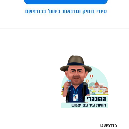
בודפשט