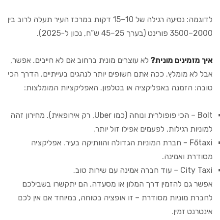
לדוגמה: נסיעה רגילה של 10–15 דקות במרכז העיר תעלה לרוב בין
2000–3500 פורינט (בערך 25–45 ש”ח, נכון ל-2025).
איך מזמינים מונית?
לא עוצרים מונית ברחוב אם לא חייבים. אפשר,
אבל לא מומלץ. ככה אתם חשופים יותר לנהגים בעייתיים. הדרך הכי
טובה: הזמנה באפליקציה או בטלפון. האפליקציות המומלצות:
Bolt – הכי פופולרית ונוחה (כמו Uber, רק אירופאית). מחירון זהה
למוניות רגילות, לפעמים אפילו זול יותר.
Főtaxi – חברת המוניות הגדולה והוותיקה בעיר. אפליקציה
מסודרת ואמינה.
City Taxi – עוד חברה אמינה עם שירות טוב.
אפשר גם להזמין דרך המלון או מסעדה. הם יתקשרו בשבילכם
לחברת מוניות מסודרת – זו אופציה בטוחה, במיוחד אם אין לכם
אינטרנט זמין.