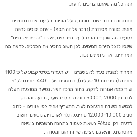
הנה כל מה שאתם צריכים לדעת.
התחבורה בבודפשט בטוחה, כולל מוניות. כל עוד אתם מזמינים
מונית בצורה מסודרת (נדבר על זה תכף) – אתם יכולים להיות
רגועים. מה שכן – כמו בכל עיר תיירותית, יש גם “נהגים יצירתיים”
שינסו לנצל תיירים תמימים. לכן חשוב להכיר את הכללים, לדעת מה
המחירים, ואיך מזמינים נכון.
המחיר למונית בעיר לא בשמיים – יש תעריף בסיסי קבוע של כ־1100
פורינט (בסביבות 10 שקלים), בתוספת של כ־440 פורינט לק”מ
ועוד כמה אגורות לדקה. בתוך מרכז העיר, נסיעה ממוצעת תעלה
לרוב בין 2000 ל־5000 פורינט, תלוי בשעה, תנועה ומרחק.
לנסיעה משדה התעופה לעיר, התעריף אחיד לפי אזורים – לרוב
סביב 10,000–12,000 פורינט, תלוי לאן בדיוק נוסעים. חשוב
לדעת: רק Főtaxi רשאית לעמוד בתחנה הרשמיות ביציאה
מהטרמינל, והיא גם מציעה שירות הוגן ומסודר.