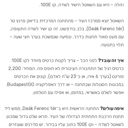
וזולה – היא עם השאטל הישיר לשדה, קו 100E.
השאטל יוצא ממרכז העיר – מהתחנה המרכזית בדיאק פרנץ טר
(Deák Ferenc tér), בלב בודפשט. זה קו ישיר לשדה התעופה,
עם מעט מאוד תחנות בדרך, ונסיעה שנמשכת בערך חצי שעה –
תלוי בתנועה.
איך זה עובד?
לפני הכל – צריך לקנות כרטיס מיוחד לקו 100E.
כרטיס רגיל של התחבורה הציבורית לא תופס פה. המחיר: 2,200
פורינט (בערך 6 אירו, או כ־23 ש”ח לאדם). קונים את הכרטיס
במכונות הסגולות שבתחנה – או דרך האפליקציה BudapestGO.
אפשר לשלם באשראי, במזומן, או אפילו עם הטלפון.
איפה עולים?
התחנה הראשית היא ב־Deák Ferenc tér, ממש ליד
תחנת הרכבת התחתית הגדולה של העיר. תראו שלט גדול שמכוון
לשאטל לשדה – וקו 100E כתוב עליו בבירור. יש סדרנים שעוזרים