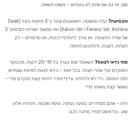
שם, אז גם אם אתם לא בטוחים – פשוט תשאלו.
והנסיעה?
קלה ופשוטה. האוטובוס עובר ב־3 תחנות בעיר (Deák
Ferenc tér, Astoria ו־Kálvin tér) ואז ממשיך ישירות לטרמינל 2
של שדה התעופה. אין צורך להחליף רכבות, אין טרטורים – רק
לעלות, לשבת, ולהתכונן לטיסה.
מתי כדאי לצאת?
השאטל יוצא בערך כל 10–20 דקות, מהבוקר
המוקדם ועד אחרי חצות. בכל זאת – כדאי לצאת לפחות שעתיים
לפני הטיסה, כדי לא להילחץ. עדיף תמיד להיות קצת מוקדם מדי –
מאשר קצת מאוחר מדי.
וזהו – אתם מסודרים. נסיעה נעימה, טיסה שקטה, ותחזרו אלינו
שוב. בודפשט תמיד מחכה לכם.