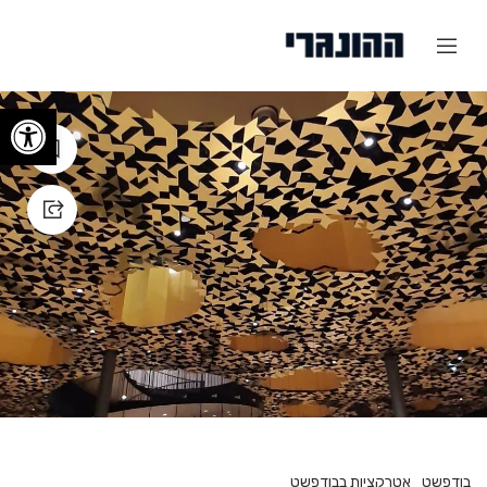
פתח
בודפשט
אטרקציות בבודפשט