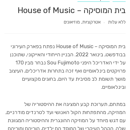
בית המוסיקה – House of Music
ללא עלות
אטרקציות
מוזיאונים
בית המוסיקה – House of Music נפתח בפארק העירוני
בבודפשט, בינואר 2022. הבניין הייחודי והאייקוני, שתוכנן
על ידי האדריכל היפני Sou Fujimoto נבחר מבין 170
פרויקטים בינלאומיים ואף זכה בתחרות אדריכלים, העיצוב
מושך תשומת לב מסיבית עד היום, בחוגים מקצועיים
ובינלאומיים.
במתחם, תערוכת קבע המציגה את ההיסטוריה של
המוזיקה, מהתפתחות הקול האנושי ועד לטרנדים מודרניים,
עם דגש מיוחד על המוזיקה ההונגרית וההיסטוריה המגוונת
שלה. הקהל העיקרי של המוסד הם ילדים, הוריהם ומוריהם