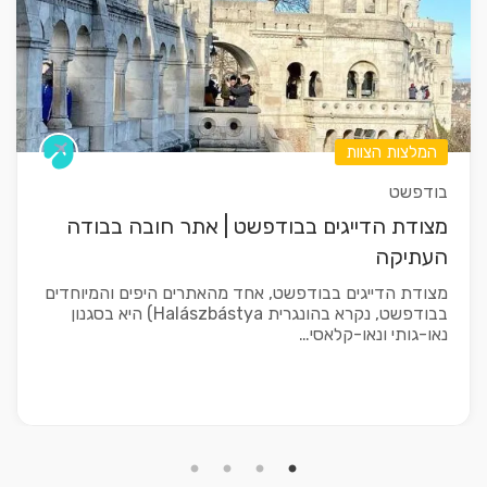
המלצות הצוות
בודפשט
מצודת הדייגים בבודפשט | אתר חובה בבודה
העתיקה
מצודת הדייגים בבודפשט, אחד מהאתרים היפים והמיוחדים
בבודפשט, נקרא בהונגרית Halászbástya) היא בסגנון
נאו-גותי ונאו-קלאסי…