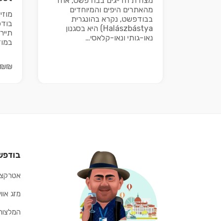
מצודת הדייגים בבודפשט, אחד
מהאתרים היפים והמיוחדים
מוזי
בבודפשט, נקרא בהונגרית
בודפ
Halászbástya) היא בסגנון
תייר
נאו-גותי ונאו-קלאסי…
במוז
₪₪
בודפש
אטרקצי
מזג אוו
המלצות