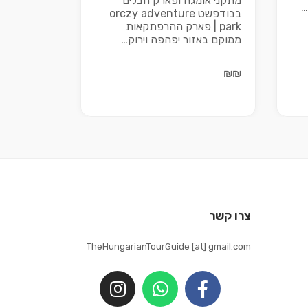
מתקני אומגה ופארק חבלים
…
בבודפשט orczy adventure
park | פארק ההרפתקאות
ממוקם באזור יפהפה וירוק…
₪₪
צרו קשר
TheHungarianTourGuide [at] gmail.com