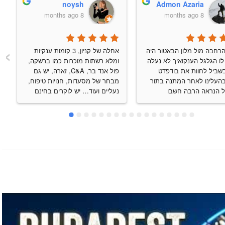
noysh
Admon Azaria
8 months ago
8 months ago
›
בלב הרחבה מול מלון הבאטור היה 
אחלה של קניון, 3 קומות ענקיות 
מונח לו הגלגל הענקואיך לא נעלה 
ומלא רשתות מוכרות כמו ברשקה, 
עליו בשביל לחוות את בודפדט 
פול אנד בר, C&A, זארה, יש גם 
מהגובהעלינו לאחר המתנה בתור 
מבחר של מסעדות, חנויות טיפוח, 
כי ככל הנראה הרבה חשבו 
נעליים ועוד… יש לוקרים בחינם 
כמונוהיה כייףחוויה נעימה ללא 
מול הסטארבקס שאפשר לאפסן 
מליץ
שם חפצים אישיים, מכניסים 
פעמיים את הקוד הרצוי 4 ספרות 
ונועלים ועל מנת לפתוח מקישים 
את הקוד פעם אחת. השירותים 
בתשלום 300 פורינט!!