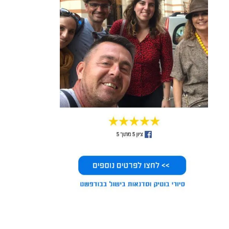
nir f
8 months ago
8 months ago
אטרקציה נ נחמדה, 3 סיבובים 
אטרקציה יפיפיה שנמצאת ממש 
בגלגל, עד כ 6 דקות, מלמעלה יש 
בלב העיר. העלייה לגלגל מעניקה 
תצפית יפה של מספר בקומות של 
תצפית מרגיעה ומרשימה על כל 
העיר, לא זול לכמה דקות כ 4900 
המרכז. הגגות, הדנובה והמבנים 
פורינט
ההיסטוריים מסביב כולל הצד של 
בודה. הנסיעה עצמה נעימה ולא 
מהירה מדי ומאפשרת ליהנות 
מהנוף במשך 3 סיבובים שנמשכים 
כ 8 דקות. בערב, כשהגלגל מואר, 
החוויה אפילו חזקה יותר. מתאים 
לעצירה קצרה שחושפת את 
בודפשט מזווית אחרת לגמרי. 
מומלץ!