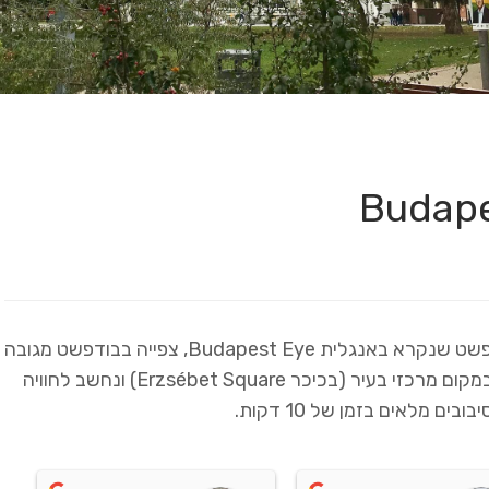
בואו לחוויה של מעוף הציפור בגלגל הענק בבודפשט שנקרא באנגלית Budapest Eye, צפייה בבודפשט מגובה
של 65 מטרים. הגלגל הענק בבודפשט ממוקם במקום מרכזי בעיר (בכיכר Erzsébet Square) ונחשב לחוויה