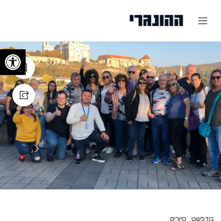
פתח
בודפשט
סיורים