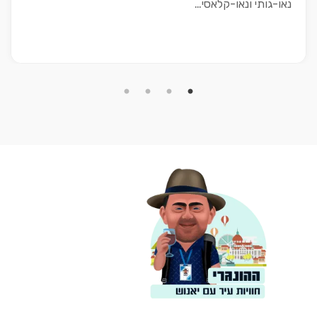
נאו-גותי ונאו-קלאסי…