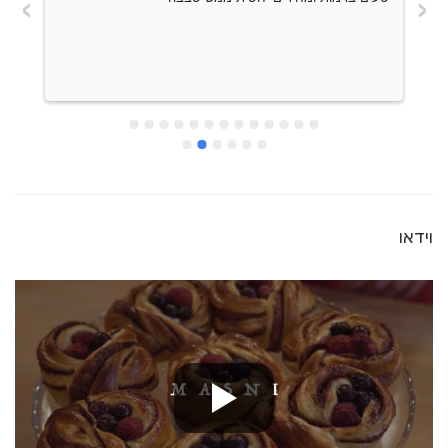
›
‹
הי
וידאו