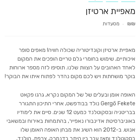
מאפיית ארטיזן
₪₪
מסעדות
מאפיית ארטיזן וקונדיטוריה שכולה חוויה! מאפים סופר
איכותיים, שימוש בחומרי גלם טריים הופכים את המקום
לאחד האהובים על הצוות שלנו. תוסיפו לזה מספר ארוחות
בוקר מושחתות ויש לכם מקום נהדר לפתוח איתו את הבוקר!
האופה אומן ובעלים של של המקום נקרא, גרגו פקאט
Gergő Fekete נולד בבודפשט, אחרי התיכון התגורר
בבריטניה ובסקוטלנד כמעט 12 שנים. סיים את לימודיו
באוניברסיטת אדינבורו נאפייר, בהתמחות באירוח ובמשאבי
אנוש. ב-2012 הוא השיג את מבחן האופה האומן שלו
בסקוטלנד ומאז עבר בין היתר בדנמרק, צרפת, הולנד,