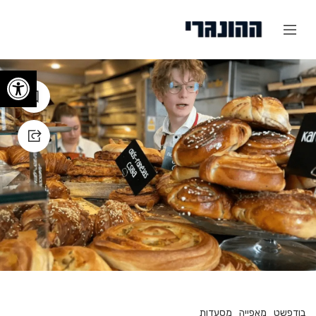
פתח
בודפשט
מאפייה
מסעדות