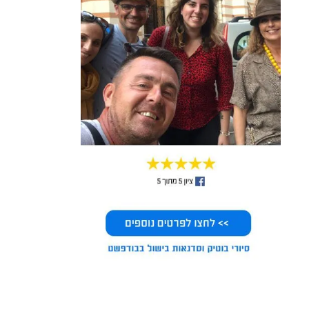
nuha duks
Dvir Assaraf
3 years ago
3 years ago
מוזר להגיע למקום שהשם שלו הוא 
שקשוקה מקום חדש ליד חנה, וליד 
"שקשוקה" ולאכול בו את השקשוקה 
מסעדת כרמל, נכנסתי בזמן 
הכי מגעילה שאכלת בחיים. שוחה 
הפתיחה בבוקר, המלצרית הייתה 
בשמן ולא טעימה.לזכותם - השירות 
אדיבה מאוד, לקחה ממני מיד 
היה מצוין.
הזמנה, והזמנתי שקשוקה חריפה 
(היא לא חריפה כל כך, קצת 
פיקנטית) וקפוצינו. כתוב בתפריט 
שזה מגיע עם פוקאצ'ה אישית, אבל 
זה לא, ומביקורות אחרות אני למד 
שזה לא פעם ראשונה שאין, ואף 
אחד לא טרח להגיד. זה הגיע עם 
פיתה אחת חצויה לשניים, 
השקשוקה עצמה סבירה, לא 
מלהיבה במיוחד, אבל בסדר. פיתה 
אחת לא הספיקה לי, וביקשתי 
תוספת של עוד פיתה, הקפוצינו 
מאכזב גם בטעמו וגם שהוא קטן 
מאוד לגימה וחצי. לסיכום שקשוקה 