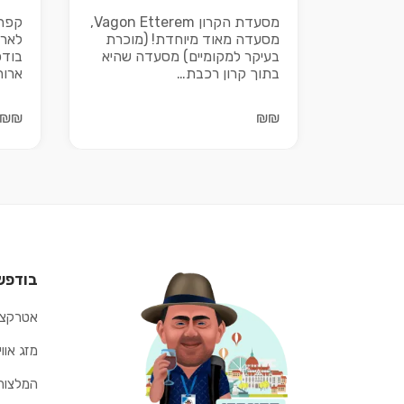
מסעדת הקרון Vagon Etterem,
קפה 
מסעדה מאוד מיוחדת! (מוכרת
לארו
בעיקר למקומיים) מסעדה שהיא
בודפ
בתוך קרון רכבת…
ארוח
₪₪
₪₪
בודפש
אטרקצי
מזג אוו
המלצות