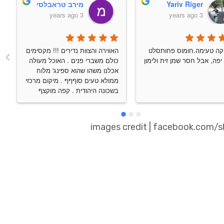
Yariv Riger
מירב טראבלסי
3 years ago
3 years ago
›
שקשוקה טעימה.חומוס פחותסלט 
האווירה והצוות נדירים !!! מקסימים 
יפה, אבל חסר שמן זית ולימון
כולם משברי פנים . האוכל מעולה 
אכלנו משהו שהוא ספינג' מלוח 
ממולא טעים סוףףף . מיקום מרכזי 
בשכונה היהודית . קפה מוקצף 
טוווב ואחלה אוירה . מקום שנחזור 
אליו ללא ספק לפני שנחזור הביתה 
. תהנו
images credit | facebook.com/