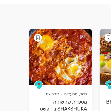
סבירה, לא מלהיבה. שרות טוב 
ללא דופי. המחיר 4540 פוראנט 
כ11 ומשהו אירו כ 45 שקלים 
ישראלים. מצורף תפריט , תמונות 
ומחיר. יום טוב
כשר
מסעדות
בודפשט
BROO
מסעדת שקשוקה
SHAKSHUKA בודפשט