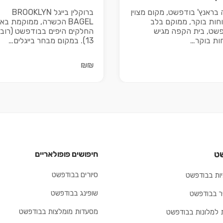
בראנץ' בודפשט, מקום מצוין
ברוקלין בייגל BROOKLYN
חות בוקר, ממוקם בלב
BAGEL הכשרה, ממוקמת ב
שט, בית הקפה מגיש
החלקים היפים בבודפשט (רוב
ות בוקר…
13). במקום מבחר בייגלים…
₪₪
ט
חיפושים פופולאריים
סיורים בבודפשט
ות בבודפשט
שופינג בבודפשט
יר בבודפשט
מסעדות מומלצות בבודפשט
 למלונות בבודפשט