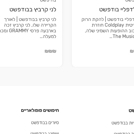
דפליי בודפשט
לני קרביץ בבודפשט
פליי בודפשט | להקת הרוק
לני קרביץ בבודפשט | לאורך
הבריטית Coldplay חוזרת
הקריירה שלו, לני קרביץ זכה
וב ההופעות השמיני שלה,
בארבעה פרסי GRAMMY ו
The Music
למעלה…
₪₪₪
₪
ט
חיפושים פופולאריים
סיורים בבודפשט
ות בבודפשט
שופינג בבודפשט