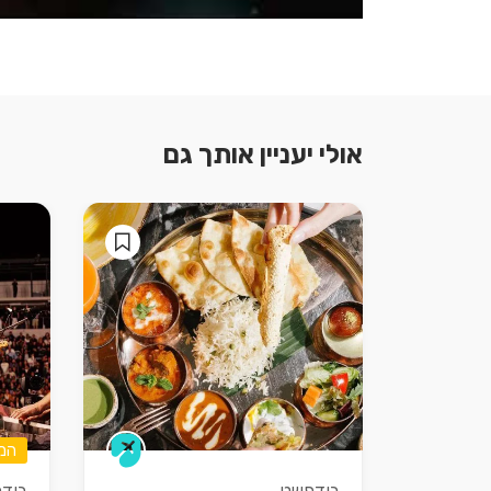
אולי יעניין אותך גם
המל
בודפשט
בוד