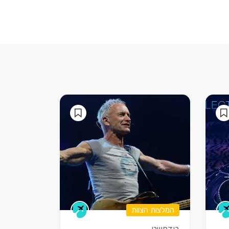
המלצות הצוות
בודפשט