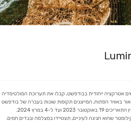
Lumi – אם אתם מחפשים אטרקציה ייחודית בבודפשט, קבלו את תערוכת המולטימדיה
ור באוויר הפתוח, המייצגים תקופות שונות בעברה של בודפשט
בת 150 השנים. פתוחה אחה”צ (עם השקיעה) בין התאריכים 19 באוקטובר 2023 ועד ל-4 במרץ 2024.