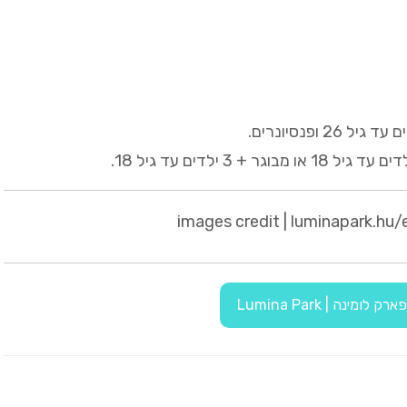
images credit | luminapark.h
ומינה | Lumina Park