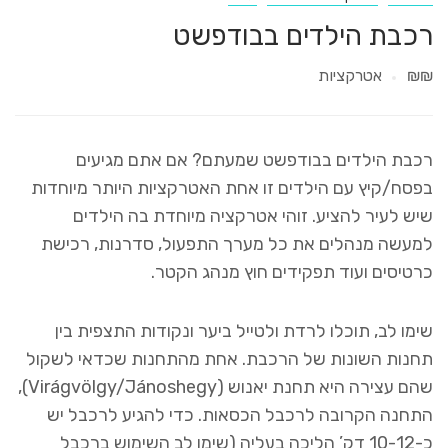
רכבת הילדים בבודפשט
₪₪
אטרקציות
רכבת הילדים בבודפשט שמעתם? אם אתם מגיעים
בפסח/קיץ עם הילדים זו אחת האטרקציות היותר מיוחדות
שיש לעיר להציע. זוהי אטרקציה מיוחדת בה הילדים
למעשה מנהלים את כל מערך התפעול, סדרנות, רכישת
כרטיסים ועוד תפקידים חוץ מנהג הקטר.
שימו לב, תוכלו לרדת ולטייל ביער ונקודות התצפית בין
תחנות השונות של הרכבת. אחת מהתחנות שכדאי לשקול
שהם עצירה היא תחנת יאנוש (Virágvölgy/Jánoshegy),
התחנה הקרובה לרכבל הכסאות. כדי להגיע לרכבל יש
כ-10-12 דק’ הליכה בעליה (שימו לב השימוש ברכבל