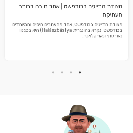
מצודת הדייגים בבודפשט | אתר חובה בבודה
העתיקה
מצודת הדייגים בבודפשט, אחד מהאתרים היפים והמיוחדים
בבודפשט, נקרא בהונגרית Halászbástya) היא בסגנון
נאו-גותי ונאו-קלאסי…