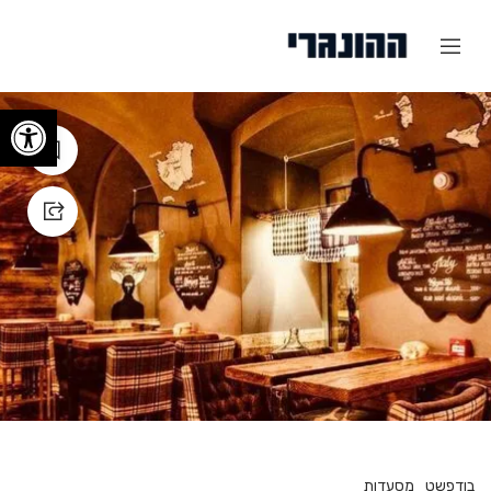
פתח
בודפשט
מסעדות