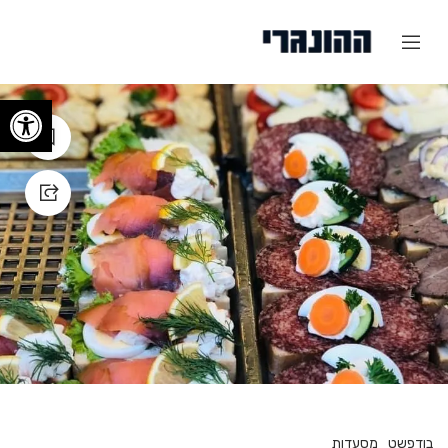
פתח
בודפשט
מסעדות