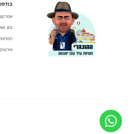
בודפש
אטרקצי
מזג אוו
המלצות
אירועים