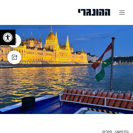
פתח
בודפשט
סיורים