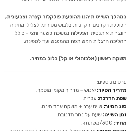
במהלך השייט תיהנו מהופעת פולקלור קצרה וצבעונית,
הכוללת רקדנים ורקדניות בלבוש מסורתי, לצלילי מוזיקה
הונגרית אותנטית.
הפעילות נמשכת כשעה וחצי – כולל
ההליכה הרגלית המשותפת מהמפגש ועד לספינה.
משקה ראשון (אלכוהולי או קל) כלול במחיר.
פרטים נוספים:
מדריך הסיור:
יאנוש – מדריך מקומי מוסמך.
שפת הדרכה:
עברית
סוג הסיור:
שייט ערב + משקה אחד חינם.
זמן השייט:
שעה על נהר הדנובה.
מחיר:
30€/משתתף.