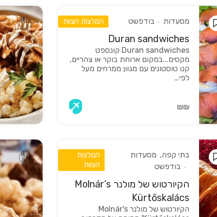
מסעדות
בודפשט
המלצות הצוות
Duran sandwiches
Duran sandwiches קונספט
מקסים...במקום ארוחת בוקר או צהריים,
קנו טוסטונים עם מגוון ממרחים מעל
לפי…
₪₪
בתי קפה
מסעדות
המלצות
הצוות
בודפשט
הקיורטוש של מולנר Molnár’s
Kürtőskalács
הקיורטוש של מולנר Molnár's