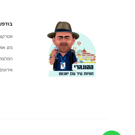
בודפש
אטרקצי
מזג אוו
המלצות
אירועים