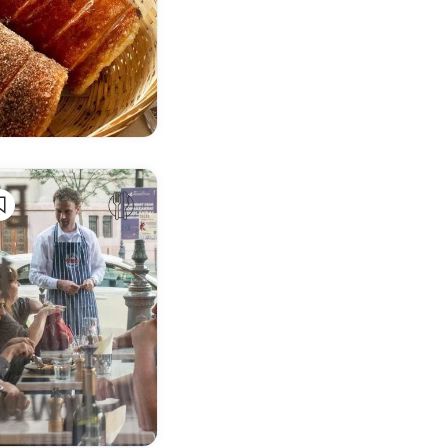
מלונות
מסעדות
מרחצאות
סדנאות בישול
סיורים
פארקי מים
פארקים
פברואר
קניות