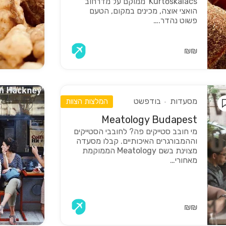
Kürtőskalács' ממוקם על מדרחוב
הואצי אוצה, מכינים במקום, הטעם
פשוט נהדר.…
₪₪
מסעדות
בודפשט
המלצות הצוות
Meatology Budapest
מי חובב סטייקים פה? לחובבי הסטייקים
וההמבורגרים האיכותיים. קבלו מסעדה
מצוינת בשם Meatology הממוקמת
מאחורי…
₪₪