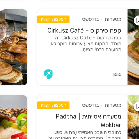
מסעדות
בודפשט
המלצות הצוות
קפה סירקוס – Cirkusz Café
קפה סירקוס – Cirkusz Café זה
מוסד. המקום מציע ארוחות בוקר לא
מהעולם הזה! תגיעו…
₪₪
מסעדות
בודפשט
המלצות הצוות
מסעדה אסייתית | Padthai
Wokbar
לחובבי האוכל האסייתי (פתאי, סושי
ומרקים). מסעדה מצויינת האהובה על